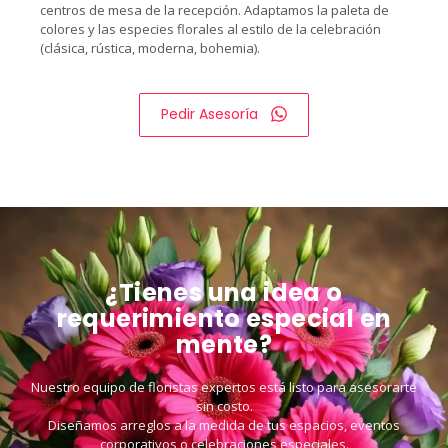
centros de mesa de la recepción. Adaptamos la paleta de
colores y las especies florales al estilo de la celebración
(clásica, rústica, moderna, bohemia).
Pedir Asesoría
¿Tienes una idea o
requerimiento especial en
mente?
Nuestro equipo de floristas expertos está listo para asesorarte
sin costo.
Diseñamos arreglos a la medida de tus espacios, eventos
corporativos o celebraciones especiales.